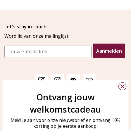
Let's stay in touch
Word lid van onze mailinglijst
Email
Aanmelden
Ontvang jouw
Klantenservice
KAYA Sieraden
welkomstcadeau
Bellen of WhatsApp Ma-Vr
Veelgestelde vragen
tussen 09:00-17:00
Sieraden onderhouden
Meld je aan voor onze nieuwsbrief en ontvang 10%
Tel: 0850003187
korting op je eerste aankoop.
Blog
WhatsApp: 0850003187