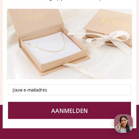
WhatsApp: 0850003187
klantenservice@kayasierade
n.nl
Producten
KAYA Sieraden
Alle producten
Over ons
Nieuwe producten
Samenwerken?
Aanbiedingen
Tips en Advies
Duurzaamheid
Email
AANMELDEN
© KAYA Sieraden
Algemene voorwaarden
Disclaimer
Privacy Policy
Sitemap