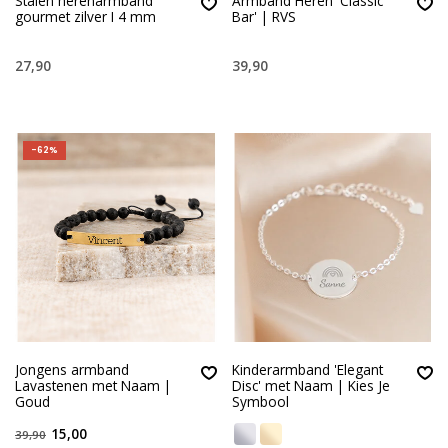
Stalen herenarmband
Armband Heren 'Classic
gourmet zilver I 4 mm
Bar' | RVS
27,90
39,90
-62%
Jongens armband
Kinderarmband 'Elegant
Lavastenen met Naam |
Disc' met Naam | Kies Je
Goud
Symbool
15,00
39,90