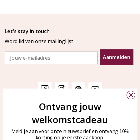
Let's stay in touch
Word lid van onze mailinglijst
Email
Aanmelden
Ontvang jouw
Klantenservice
KAYA Sieraden
welkomstcadeau
Bellen of WhatsApp Ma-Vr
Veelgestelde vragen
tussen 09:00-17:00
Sieraden onderhouden
Meld je aan voor onze nieuwsbrief en ontvang 10%
Tel: 0850003187
korting op je eerste aankoop.
Blog