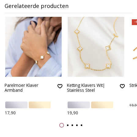
Gerelateerde producten
-
Parelmoer Klaver
Ketting Klavers Wit|
Stri
Armband
Stainless Steel
19,9
17,90
19,90