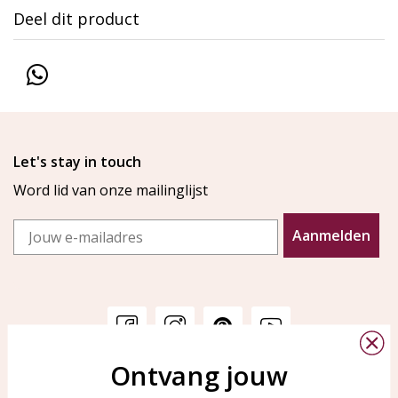
Deel dit product
Let's stay in touch
Word lid van onze mailinglijst
Email
Aanmelden
Ontvang jouw
Klantenservice
KAYA Sieraden