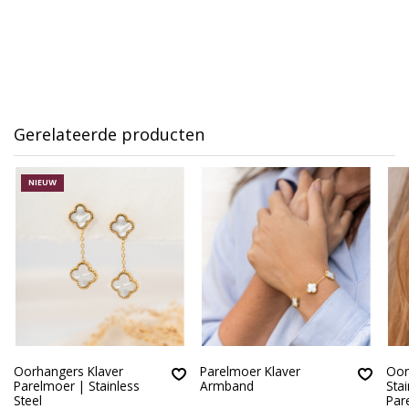
Gerelateerde producten
NIEUW
Oorhangers Klaver
Parelmoer Klaver
Oor
Parelmoer | Stainless
Armband
Stai
Steel
Par