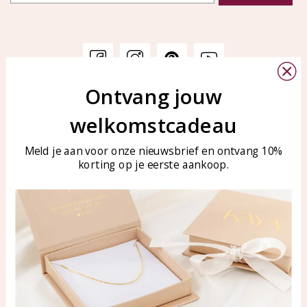
Ontvang jouw
Klantenservice
KAYA Sieraden
welkomstcadeau
Bellen of WhatsApp Ma-Vr
Veelgestelde vragen
tussen 09:00-17:00
Sieraden onderhouden
Meld je aan voor onze nieuwsbrief en ontvang 10%
Tel: 0850003187
korting op je eerste aankoop.
Blog
WhatsApp: 0850003187
klantenservice@kayasierade
n.nl
Producten
KAYA Sieraden
Alle producten
Over ons
Nieuwe producten
Samenwerken?