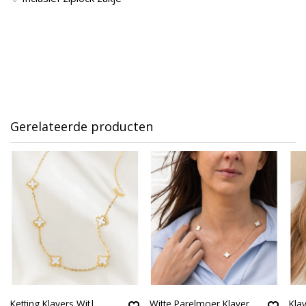
Gerelateerde producten
Ketting Klavers Wit|
Witte Parelmoer Klaver
Kla