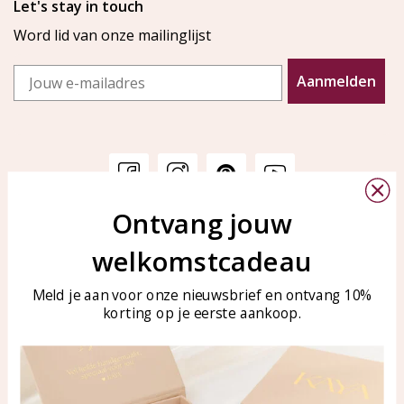
Let's stay in touch
Word lid van onze mailinglijst
Email
Aanmelden
Ontvang jouw
Klantenservice
KAYA Sieraden
welkomstcadeau
Bellen of WhatsApp Ma-Vr
Veelgestelde vragen
tussen 09:00-17:00
Sieraden onderhouden
Meld je aan voor onze nieuwsbrief en ontvang 10%
Tel: 0850003187
korting op je eerste aankoop.
Blog
WhatsApp: 0850003187
klantenservice@kayasierade
n.nl