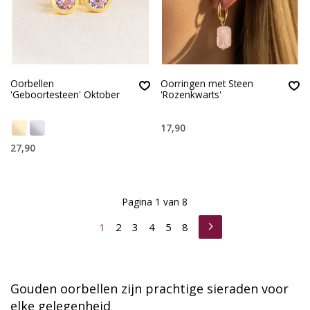
Oorbellen
Oorringen met Steen
'Geboortesteen' Oktober
'Rozenkwarts'
17,90
27,90
Pagina 1 van 8
1
2
3
4
5
8
Gouden oorbellen zijn prachtige sieraden voor
elke gelegenheid