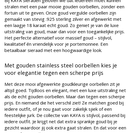
Bij KAYA Sieraden geloven we dat iedereen moet kunnen
stralen met een paar mooie gouden oorbellen, zonder een
fortuin uit te geven. Onze goud vergulde oorbellen zijn
gemaakt van stevig .925 sterling zilver en afgewerkt met
een laagje 18 karaat echt goud. Zo geniet je van de luxe
uitstraling van goud, maar dan voor een toegankelijke prijs.
Het perfecte alternatief voor massief goud – stijlvol,
kwalitatief én vriendelijk voor je portemonnee. Een
betaalbaar sieraad met een hoogwaardige look.
Met gouden stainless steel oorbellen kies je
voor elegantie tegen een scherpe prijs
Met deze mooi afgewerkte goudkleurige oorbellen zit je
altijd goed. Tijdloos en elegant, met een luxe uitstraling net
als de echt gouden oorbellen. Maar dan tegen een scherpe
prijs. En niemand die het verschil ziet! Ze matchen goed bij
iedere outfit, of je nou gaat voor zakelijk sjiek of een
feestelijke jurk. De collectie van KAYA is stijlvol, passend bij
iedere outfit. Je krijgt net dat extra sprankje goud bij je
gezicht waardoor jij ook extra gaat stralen. En dat voor een