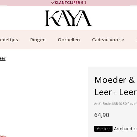
KLANTCIJFER 9.1
edeltjes
Ringen
Oorbellen
Cadeau voor >
eer
Moeder & 
Leer - Leer
Art#: Bruin:K3B46-50 Roze
64,90
Armband z
Verplicht