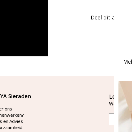
Deel dit artikel
Mel
YA Sieraden
Let's st
Word lid v
er ons
menwerken?
Email
s en Advies
urzaamheid