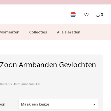
700.000+ TEVREDEN KLANTEN
0
Momenten
Collecties
Alle sieraden
Zoon Armbanden Gevlochten
:K6B34-36/ Heren armband / Los
oon
Maak een keuze