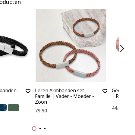
roducten
mbanden
Leren Armbanden set
Gevlochte
Familie | Vader - Moeder -
| Roze
Zoon
44,90
79,90