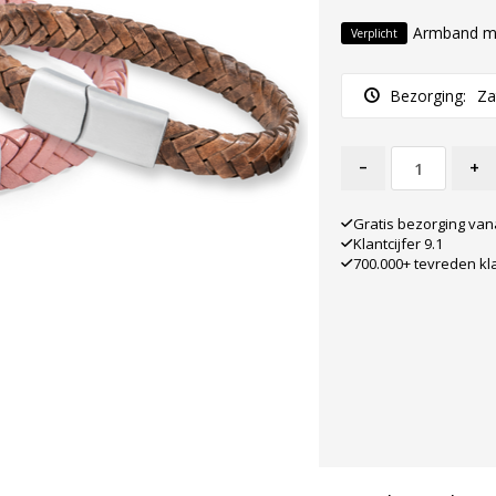
Armband m
Verplicht
Bezorging:
Za
-
+
Gratis bezorging van
Klantcijfer 9.1
700.000+ tevreden kl