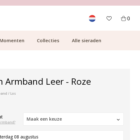
700.000+ TEVREDEN KLANTEN
0
Momenten
Collecties
Alle sieraden
n Armband Leer - Roze
band / Los
at
Maak een keuze
armband?
terdag 08 augustus