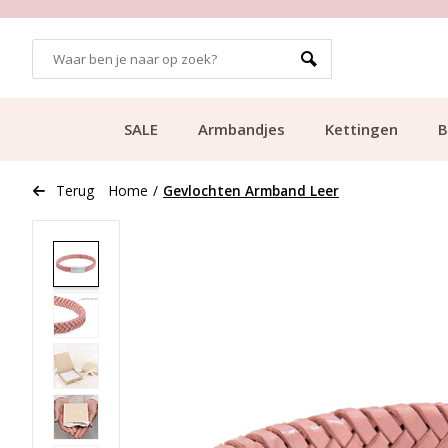
GRATIS BEZORGING VANAF €49.99
SALE
Armbandjes
Kettingen
B
Terug
Home
/
Gevlochten Armband Leer