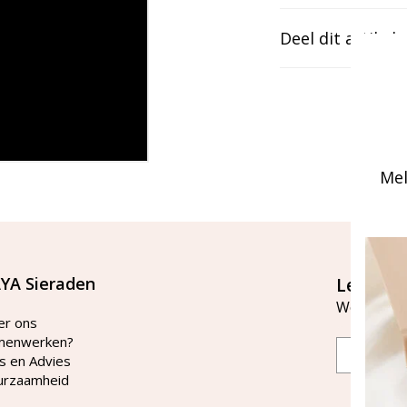
Deel dit artikel
Mel
YA Sieraden
Let's st
Word lid v
er ons
menwerken?
Email
s en Advies
urzaamheid