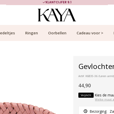
KLANTCIJFER 9.1
edeltjes
Ringen
Oorbellen
Cadeau voor >
Gevlochte
Art#: K6B35-36 /Leren arm
44,90
Kies de ma
Verplicht
Welke maat 
Bezorging:
Za