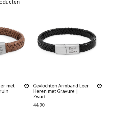
roducten
er met
Gevlochten Armband Leer
ruin
Heren met Gravure |
Zwart
44,90