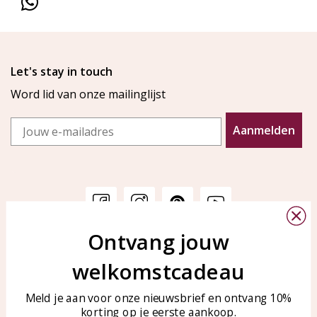
Let's stay in touch
Word lid van onze mailinglijst
Email
Aanmelden
Ontvang jouw
Klantenservice
KAYA Sieraden
welkomstcadeau
Bellen of WhatsApp Ma-Vr
Veelgestelde vragen
tussen 09:00-17:00
Sieraden onderhouden
Meld je aan voor onze nieuwsbrief en ontvang 10%
Tel: 0850003187
korting op je eerste aankoop.
Blog