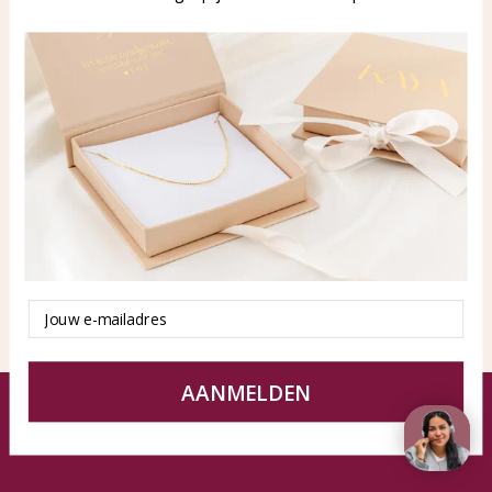
WhatsApp: 0850003187
klantenservice@kayasierade
n.nl
Producten
KAYA Sieraden
Alle producten
Over ons
Nieuwe producten
Samenwerken?
Aanbiedingen
Tips en Advies
Duurzaamheid
Email
AANMELDEN
© KAYA Sieraden
Algemene voorwaarden
Disclaimer
Privacy Policy
Sitemap