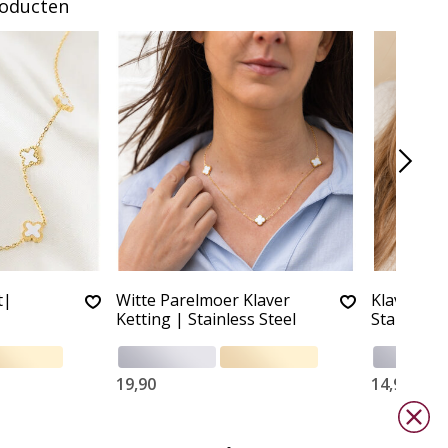
roducten
t|
Witte Parelmoer Klaver
Klaverket
Ketting | Stainless Steel
Stainless 
19,90
14,90