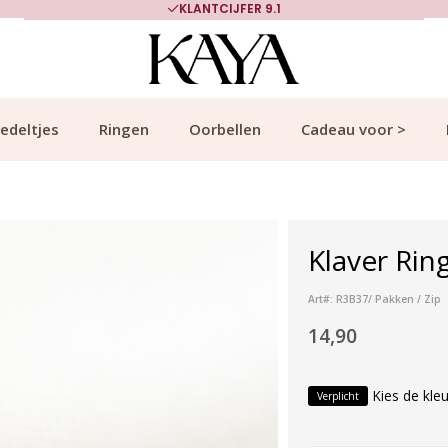
KLANTCIJFER 9.1
edeltjes
Ringen
Oorbellen
Cadeau voor >
Klaver Ring
Art#: R3B37/ Pakken / Zip
14,90
Kies de kleu
Verplicht