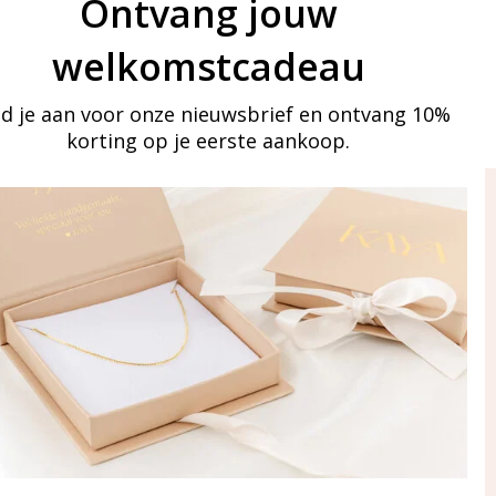
Ontvang jouw
welkomstcadeau
d je aan voor onze nieuwsbrief en ontvang 10%
korting op je eerste aankoop.
ay in touch
an onze mailinglijst
Aanmelden
eraden
of WhatsApp Ma-Vr
09:00-17:00