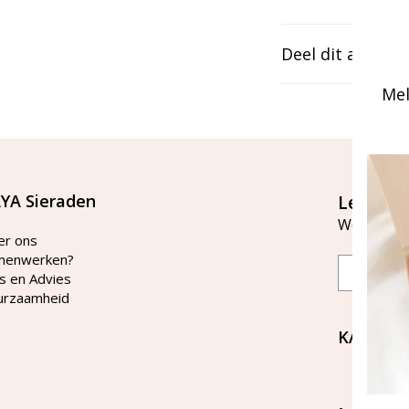
Deel dit artikel
Mel
YA Sieraden
Let's st
Word lid v
er ons
menwerken?
Email
s en Advies
urzaamheid
KAYA Si
Bellen 
tussen 