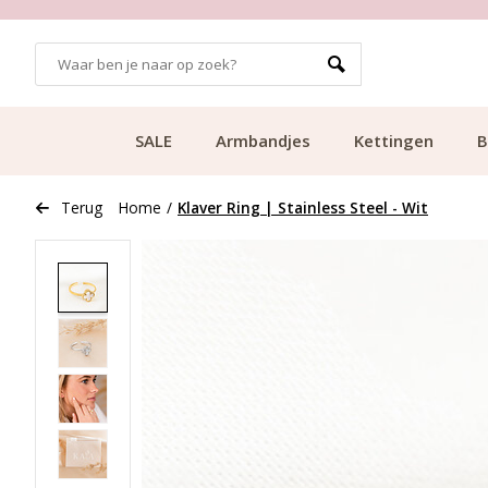
GRATIS BEZORGING VANAF €49.99
SALE
Armbandjes
Kettingen
B
Terug
Home
/
Klaver Ring | Stainless Steel - Wit