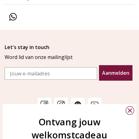
Let's stay in touch
Word lid van onze mailinglijst
Email
Aanmelden
Ontvang jouw
Klantenservice
KAYA Sieraden
welkomstcadeau
Bellen of WhatsApp Ma-Vr
Veelgestelde vragen