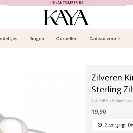
KLANTCIJFER 9.1
edeltjes
Ringen
Oorbellen
Cadeau voor >
Zilveren Ki
Sterling Zi
Art#: R4B94 / Pakken / Los
19,90
Bezorging:
Di