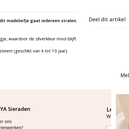
Deel dit artikel
 dit madeliefje gaat iedereen stralen.
je, waardoor de zilverkleur mooi blijft
steem (geschikt van 4 tot 10 jaar).
Mel
YA Sieraden
Let's st
Word lid v
er ons
menwerken?
Email