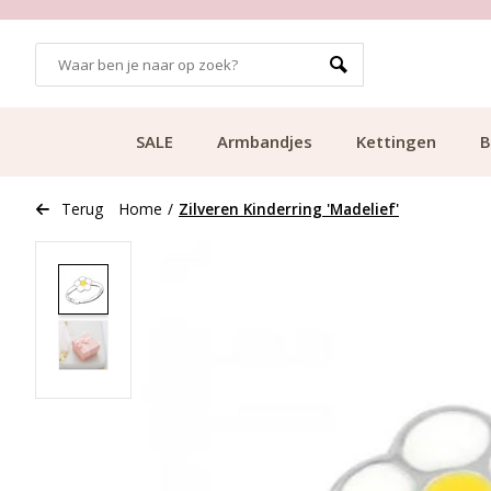
GRATIS BEZORGING VANAF €49.99
SALE
Armbandjes
Kettingen
B
Terug
Home
/
Zilveren Kinderring 'Madelief'