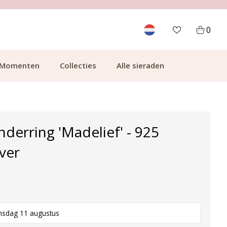
700.000+ TEVREDEN KLANTEN
0
Momenten
Collecties
Alle sieraden
nderring 'Madelief' - 925
lver
nsdag 11 augustus