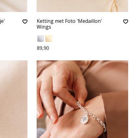
je'
Ketting met Foto 'Medaillon'
Wings
89,90