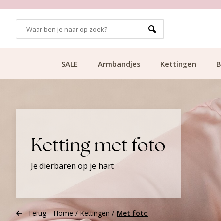
99
KLANTCIJFER 9.1
SALE
Armbandjes
Kettingen
B
Ketting met foto
Je dierbaren op je hart
Terug
Home
/
Kettingen
/
Met foto