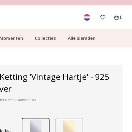
700.000+ TEVREDEN KLANTEN
0
Momenten
Collecties
Alle sieraden
Ketting 'Vintage Hartje' - 925
lver
ter Hart 3 / Maken / Los
teriaal