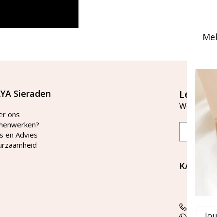
Mel
YA Sieraden
Let's st
Word lid v
er ons
menwerken?
Email
s en Advies
urzaamheid
KAYA Si
Bellen 
tussen 
Tel: 08
Emai