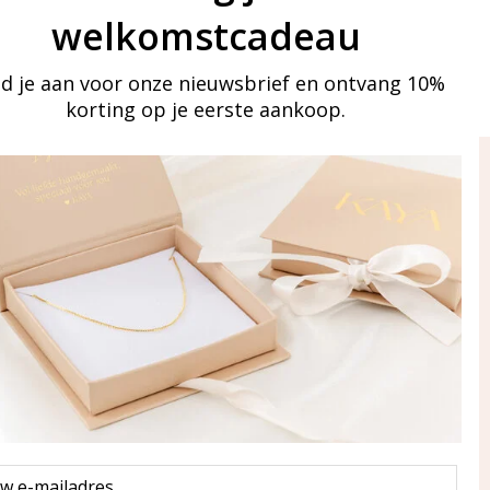
welkomstcadeau
d je aan voor onze nieuwsbrief en ontvang 10%
korting op je eerste aankoop.
ay in touch
an onze mailinglijst
Aanmelden
eraden
of WhatsApp Ma-Vr
09:00-17:00
5 000 31 87
l