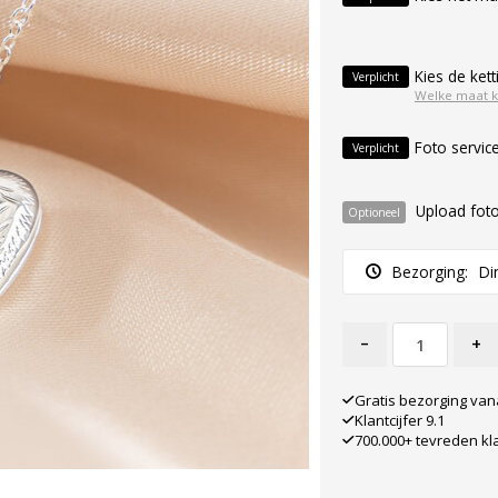
Kies de kett
Verplicht
Welke maat k
Foto servic
Verplicht
Upload fot
Optioneel
Bezorging:
Di
-
+
Gratis bezorging van
Klantcijfer 9.1
700.000+ tevreden kl