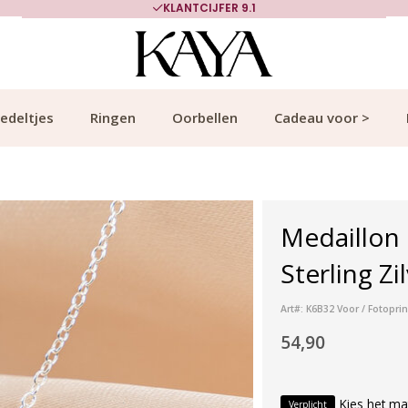
KLANTCIJFER 9.1
edeltjes
Ringen
Oorbellen
Cadeau voor >
Medaillon 
Sterling Zi
Art#: K6B32 Voor / Fotoprin
54,90
Kies het ma
Verplicht