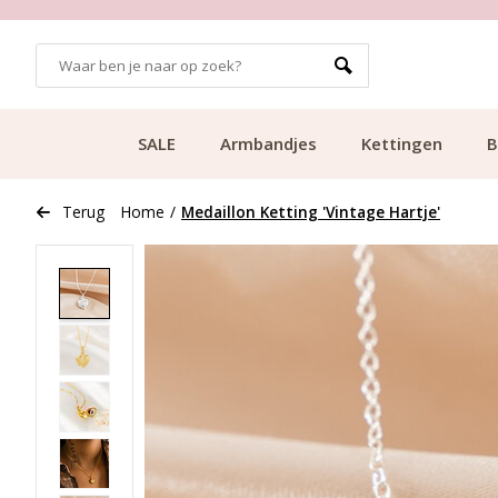
GRATIS BEZORGING VANAF €49.99
SALE
Armbandjes
Kettingen
B
Terug
Home
/
Medaillon Ketting 'Vintage Hartje'