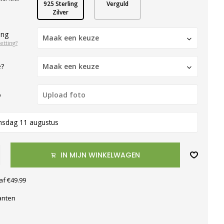
925 Sterling
Verguld
Zilver
ing
Maak een keuze
etting?
e?
Maak een keuze
o
nsdag 11 augustus
IN MIJN WINKELWAGEN
af €49.99
anten