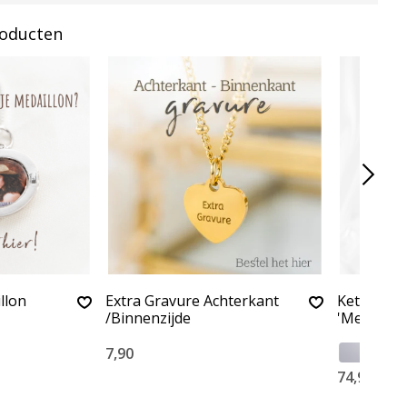
roducten
llon
Extra Gravure Achterkant
Ketting me
/Binnenzijde
'Medaillon
7,90
74,90