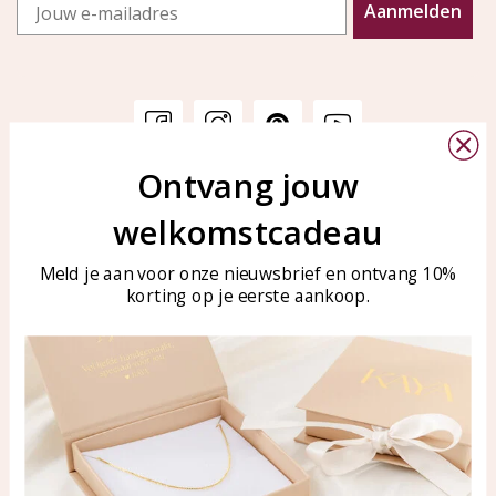
Email
Aanmelden
Ontvang jouw
Klantenservice
KAYA Sieraden
welkomstcadeau
Bellen of WhatsApp Ma-Vr
Veelgestelde vragen
tussen 09:00-17:00
Sieraden onderhouden
Meld je aan voor onze nieuwsbrief en ontvang 10%
Tel: 0850003187
korting op je eerste aankoop.
Blog
WhatsApp: 0850003187
klantenservice@kayasierade
n.nl
Producten
KAYA Sieraden
Alle producten
Over ons