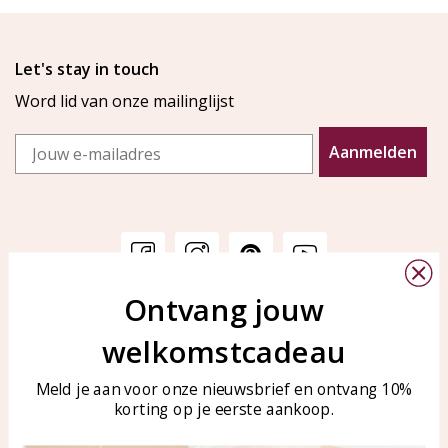
Let's stay in touch
Word lid van onze mailinglijst
Email
Aanmelden
Ontvang jouw
Klantenservice
KAYA Sieraden
welkomstcadeau
Bellen of WhatsApp Ma-Vr
Veelgestelde vragen
tussen 09:00-17:00
Sieraden onderhouden
Meld je aan voor onze nieuwsbrief en ontvang 10%
Tel: 0850003187
korting op je eerste aankoop.
Blog
WhatsApp: 0850003187