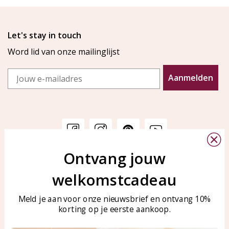
Let's stay in touch
Word lid van onze mailinglijst
Email
Aanmelden
Ontvang jouw
Klantenservice
KAYA Sieraden
welkomstcadeau
Bellen of WhatsApp Ma-Vr
Veelgestelde vragen
tussen 09:00-17:00
Sieraden onderhouden
Meld je aan voor onze nieuwsbrief en ontvang 10%
Tel: 0850003187
korting op je eerste aankoop.
Blog
WhatsApp: 0850003187