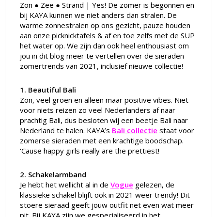
Zon ● Zee ● Strand | Yes! De zomer is begonnen en
bij KAYA kunnen we niet anders dan stralen. De
warme zonnestralen op ons gezicht, pauze houden
aan onze picknicktafels & af en toe zelfs met de SUP
het water op. We zijn dan ook heel enthousiast om
jou in dit blog meer te vertellen over de sieraden
zomertrends van 2021, inclusief nieuwe collectie!
1. Beautiful Bali
Zon, veel groen en alleen maar positive vibes. Niet
voor niets reizen zo veel Nederlanders af naar
prachtig Bali, dus besloten wij een beetje Bali naar
Nederland te halen. KAYA’s
Bali collectie
staat voor
zomerse sieraden met een krachtige boodschap.
‘Cause happy girls really are the prettiest!
2. Schakelarmband
Je hebt het wellicht al in de
Vogue
gelezen, de
klassieke schakel blijft ook in 2021 weer trendy! Dit
stoere sieraad geeft jouw outfit net even wat meer
pit. Bij KAYA zijn we gespecialiseerd in het