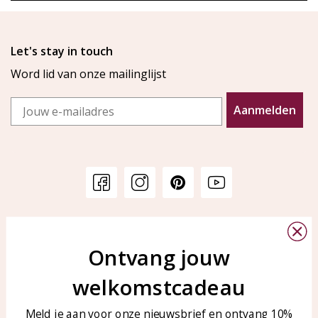
Let's stay in touch
Word lid van onze mailinglijst
Email
Aanmelden
Klantenservice
KAYA Sieraden
Bellen of WhatsApp Ma-Vr
Ontvang jouw
Veelgestelde vragen
tussen 09:00-17:00
Sieraden onderhouden
welkomstcadeau
Tel: 0850003187
Blog
WhatsApp: 0850003187
Meld je aan voor onze nieuwsbrief en ontvang 10%