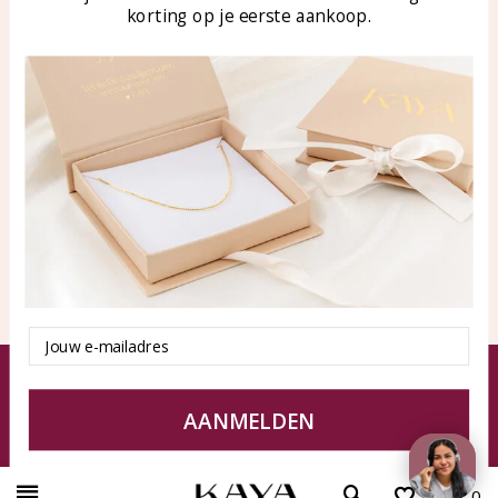
klantenservice@kayasierade
korting op je eerste aankoop.
n.nl
Producten
KAYA Sieraden
Alle producten
Over ons
Nieuwe producten
Samenwerken?
Aanbiedingen
Tips en Advies
Duurzaamheid
Email
© KAYA Sieraden
Algemene voorwaarden
Disclaimer
Privacy Policy
Sitemap
AANMELDEN
0