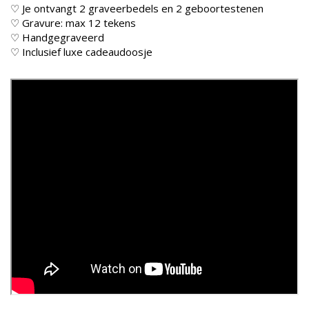
♡ Je ontvangt 2 graveerbedels en 2 geboortestenen
♡ Gravure: max 12 tekens
♡ Handgegraveerd
♡ Inclusief luxe cadeaudoosje