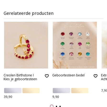
Gerelateerde producten
Creolen Birthstone I
Geboortesteen bedel
Ext
Kies je geboortesteen
Ach
7,9
39,90
9,90