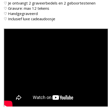
♡ Je ontvangt 2 graveerbedels en 2 geboortestenen
♡ Gravure: max 12 tekens
♡ Handgegraveerd
♡ Inclusief luxe cadeaudoosje