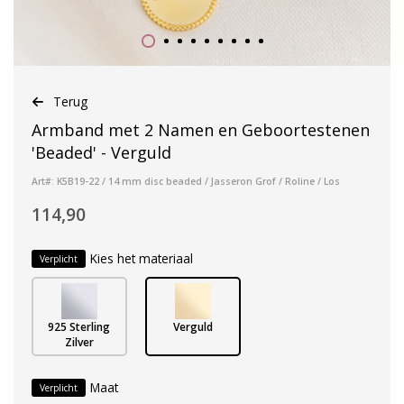
Terug
Armband met 2 Namen en Geboortestenen
'Beaded' - Verguld
Art#: K5B19-22 / 14 mm disc beaded / Jasseron Grof / Roline / Los
114,90
Kies het materiaal
Verplicht
925 Sterling
Verguld
Zilver
Maat
Verplicht