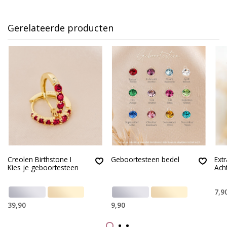
Gerelateerde producten
Creolen Birthstone I
Geboortesteen bedel
Ext
Kies je geboortesteen
Ach
7,9
39,90
9,90