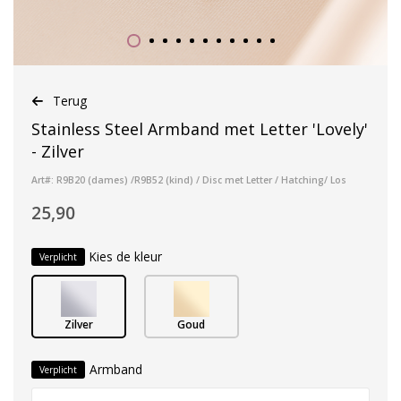
Terug
Stainless Steel Armband met Letter 'Lovely'
- Zilver
Art#: R9B20 (dames) /R9B52 (kind) / Disc met Letter / Hatching/ Los
25,90
Kies de kleur
Verplicht
Zilver
Goud
Armband
Verplicht