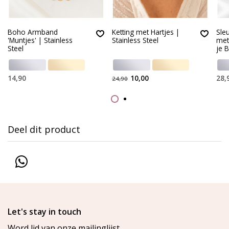
Boho Armband
Ketting met Hartjes |
Sle
'Muntjes' | Stainless
Stainless Steel
met
Steel
je 
14,90
10,00
28,
24,90
Deel dit product
Let's stay in touch
Word lid van onze mailinglijst