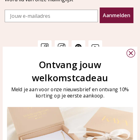
Email
Aanmelden
Ontvang jouw
Klantenservice
KAYA Sieraden
welkomstcadeau
Bellen of WhatsApp Ma-Vr
Veelgestelde vragen
tussen 09:00-17:00
Sieraden onderhouden
Meld je aan voor onze nieuwsbrief en ontvang 10%
Tel: 0850003187
korting op je eerste aankoop.
Blog
WhatsApp: 0850003187
klantenservice@kayasierade
n.nl
Producten
KAYA Sieraden