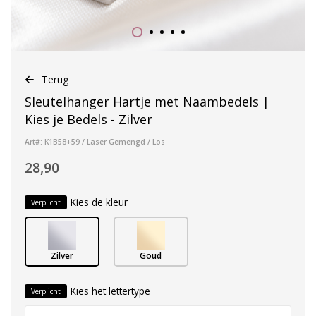
Terug
Sleutelhanger Hartje met Naambedels |
Kies je Bedels - Zilver
Art#: K1B58+59 / Laser Gemengd / Los
28,90
Kies de kleur
Verplicht
Zilver
Goud
Kies het lettertype
Verplicht