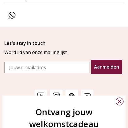
Let's stay in touch
Word lid van onze mailinglijst
Email
Aanmelden
Ontvang jouw
Klantenservice
KAYA Sieraden
welkomstcadeau
Bellen of WhatsApp Ma-Vr
Veelgestelde vragen