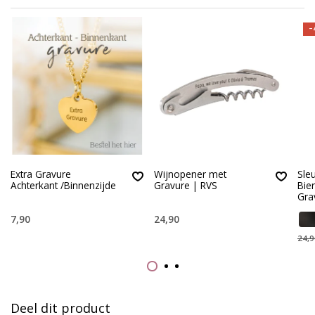
-
Extra Gravure
Wijnopener met
Sle
Achterkant /Binnenzijde
Gravure | RVS
Bie
Gra
7,90
24,90
24,9
Deel dit product