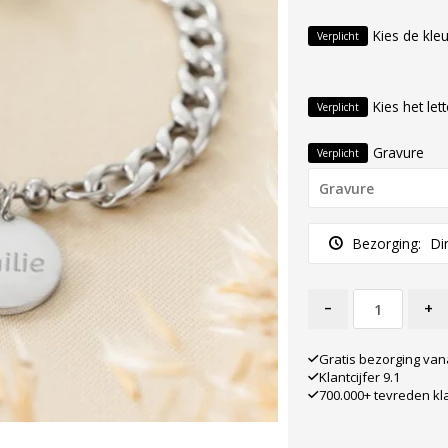
Kies de kleu
Verplicht
Kies het let
Verplicht
Gravure
Verplicht
Bezorging:
Di
-
+
Gratis bezorging van
Klantcijfer 9.1
700.000+ tevreden kl