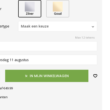
r
Zilver
Goud
tertype
Maak een keuze
Max 12 tekens
nsdag 11 augustus
IN MIJN WINKELWAGEN
af €49.99
anten