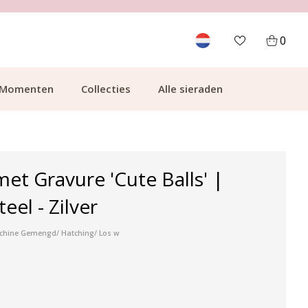
700.000+ TEVREDEN KLANTEN
0
Momenten
Collecties
Alle sieraden
t Gravure 'Cute Balls' |
teel - Zilver
achine Gemengd/ Hatching/ Los w