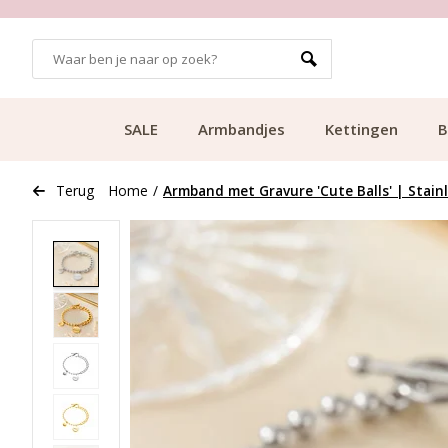
GRATIS BEZORGING VANAF €49.99
SALE
Armbandjes
Kettingen
B
Terug
Home
/
Armband met Gravure 'Cute Balls' | Stainl