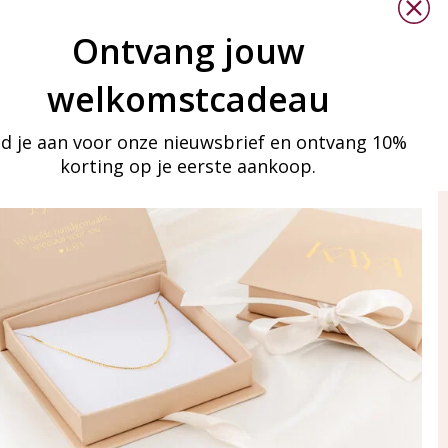
Ontvang jouw
welkomstcadeau
d je aan voor onze nieuwsbrief en ontvang 10%
korting op je eerste aankoop.
ay in touch
an onze mailinglijst
Aanmelden
eraden