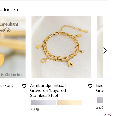
roducten
terkant
Armbandje Initiaal
Bedelarmb
Graveren 'Layered' |
Gravure | 
Stainless Steel
22,90
29,90