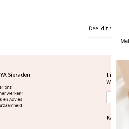
Deel dit artikel
Mel
YA Sieraden
Let's st
Word lid v
er ons
menwerken?
Email
s en Advies
urzaamheid
KAYA Si