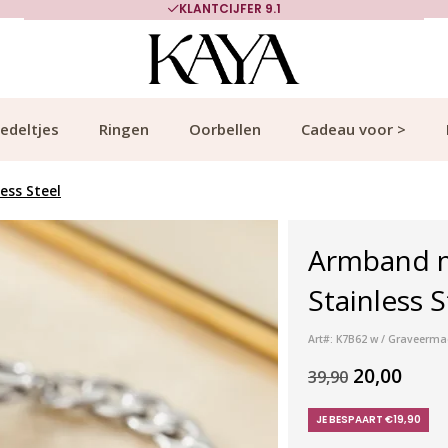
KLANTCIJFER 9.1
edeltjes
Ringen
Oorbellen
Cadeau voor >
ess Steel
Armband me
Stainless S
Art#: K7B62 w / Graveerm
20,00
39,90
JE BESPAART €19,90