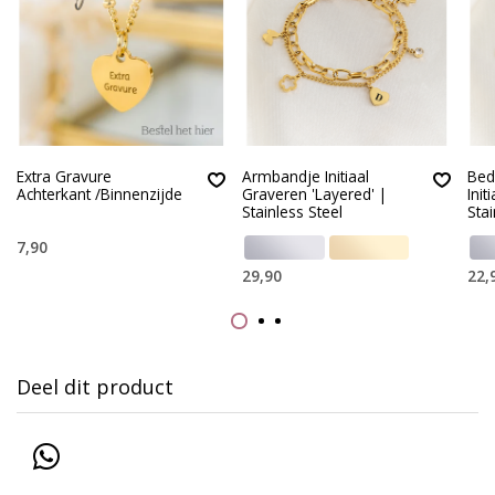
Extra Gravure
Armbandje Initiaal
Bed
Achterkant /Binnenzijde
Graveren 'Layered' |
Init
Stainless Steel
Stai
7,90
29,90
22,
Deel dit product