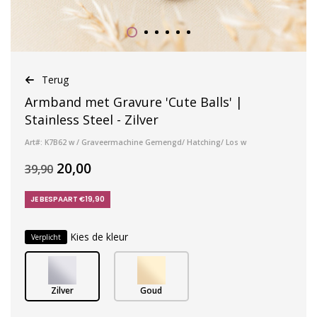
Terug
Armband met Gravure 'Cute Balls' |
Stainless Steel - Zilver
Art#: K7B62 w / Graveermachine Gemengd/ Hatching/ Los w
20,00
39,90
JE BESPAART €19,90
Kies de kleur
Verplicht
Zilver
Goud