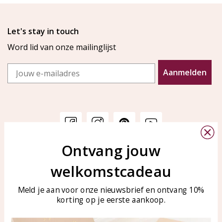
Let's stay in touch
Word lid van onze mailinglijst
Email
Aanmelden
Ontvang jouw
Klantenservice
KAYA Sieraden
welkomstcadeau
Bellen of WhatsApp Ma-Vr
Veelgestelde vragen
tussen 09:00-17:00
Sieraden onderhouden
Meld je aan voor onze nieuwsbrief en ontvang 10%
Tel: 0850003187
korting op je eerste aankoop.
Blog
WhatsApp: 0850003187