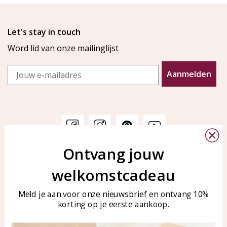
Let's stay in touch
Word lid van onze mailinglijst
Email
Aanmelden
Ontvang jouw
Klantenservice
KAYA Sieraden
welkomstcadeau
Bellen of WhatsApp Ma-Vr
Veelgestelde vragen
tussen 09:00-17:00
Sieraden onderhouden
Meld je aan voor onze nieuwsbrief en ontvang 10%
Tel: 0850003187
korting op je eerste aankoop.
Blog
WhatsApp: 0850003187