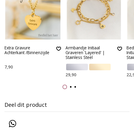
Extra Gravure
Armbandje Initiaal
Bed
Achterkant /Binnenzijde
Graveren 'Layered' |
Init
Stainless Steel
Stai
7,90
29,90
22,
Deel dit product