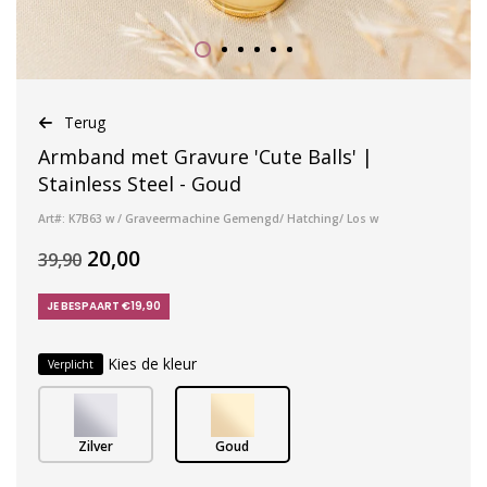
Terug
Armband met Gravure 'Cute Balls' |
Stainless Steel - Goud
Art#: K7B63 w / Graveermachine Gemengd/ Hatching/ Los w
20,00
39,90
JE BESPAART €19,90
Kies de kleur
Verplicht
Zilver
Goud