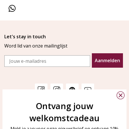
Let's stay in touch
Word lid van onze mailinglijst
Email
Aanmelden
Ontvang jouw
Klantenservice
KAYA Sieraden
welkomstcadeau
Bellen of WhatsApp Ma-Vr
Veelgestelde vragen
tussen 09:00-17:00
Sieraden onderhouden
Meld je aan voor onze nieuwsbrief en ontvang 10%