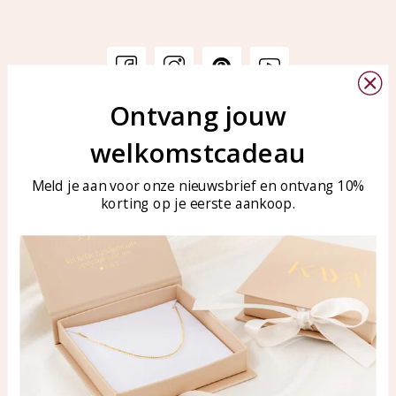
Ontvang jouw
Klantenservice
KAYA Sieraden
welkomstcadeau
Bellen of WhatsApp Ma-Vr
Veelgestelde vragen
tussen 09:00-17:00
Sieraden onderhouden
Meld je aan voor onze nieuwsbrief en ontvang 10%
Tel: 0850003187
korting op je eerste aankoop.
Blog
WhatsApp: 0850003187
klantenservice@kayasierade
n.nl
Producten
KAYA Sieraden
Alle producten
Over ons
Nieuwe producten
Samenwerken?