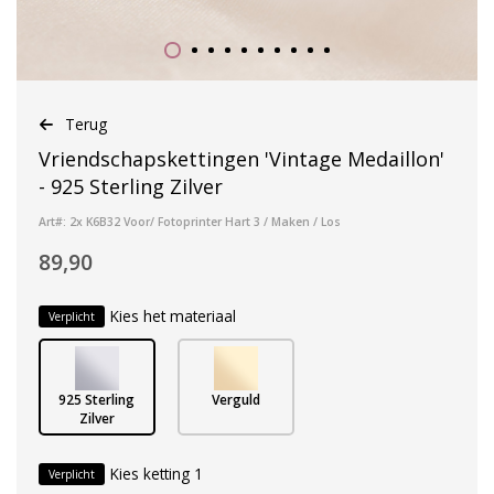
Terug
Vriendschapskettingen 'Vintage Medaillon'
- 925 Sterling Zilver
Art#: 2x K6B32 Voor/ Fotoprinter Hart 3 / Maken / Los
89,90
Kies het materiaal
Verplicht
925 Sterling
Verguld
Zilver
Kies ketting 1
Verplicht