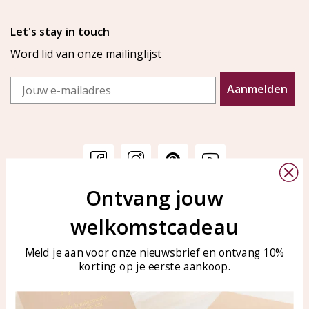
Let's stay in touch
Word lid van onze mailinglijst
Email
Aanmelden
Ontvang jouw
Klantenservice
KAYA Sieraden
welkomstcadeau
Bellen of WhatsApp Ma-Vr
Veelgestelde vragen
tussen 09:00-17:00
Sieraden onderhouden
Meld je aan voor onze nieuwsbrief en ontvang 10%
Tel: 0850003187
korting op je eerste aankoop.
Blog
WhatsApp: 0850003187
klantenservice@kayasierade