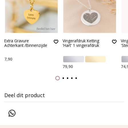
Extra Gravure
Vingerafdruk Ketting
Vin
Achterkant /Binnenzijde
'Hart' 1 vingerafdruk
'Ste
7,90
79,90
74,
Deel dit product