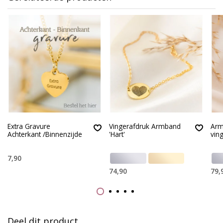
Extra Gravure
Vingerafdruk Armband
Arm
Achterkant /Binnenzijde
'Hart'
vin
7,90
74,90
79,
Deel dit product