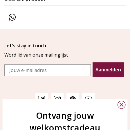
Let's stay in touch
Word lid van onze mailinglijst
Email
Aanmelden
Ontvang jouw
Klantenservice
KAYA Sieraden
welkomstcadeau
Bellen of WhatsApp Ma-Vr
Veelgestelde vragen