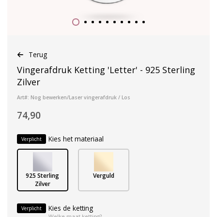
Terug
Vingerafdruk Ketting 'Letter' - 925 Sterling
Zilver
Art#: Nog bewerken/Laser vingerafdruk / Los
74,90
Kies het materiaal
Verplicht
925 Sterling
Verguld
Zilver
Kies de ketting
Verplicht
Welke maat ketting?