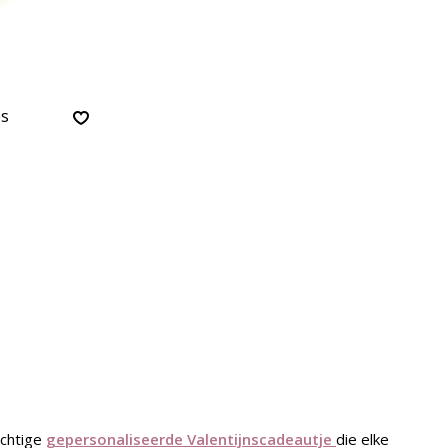
es
achtige
gepersonaliseerde Valentijnscadeautje
die elke