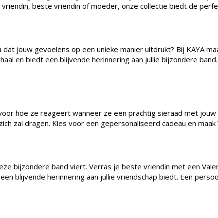
 vriendin, beste vriendin of moeder, onze collectie biedt de perfe
 dat jouw gevoelens op een unieke manier uitdrukt? Bij KAYA maa
erhaal en biedt een blijvende herinnering aan jullie bijzondere ba
je voor hoe ze reageert wanneer ze een prachtig sieraad met jouw 
ij zich zal dragen. Kies voor een gepersonaliseerd cadeau en maak V
deze bijzondere band viert. Verras je beste vriendin met een Val
k een blijvende herinnering aan jullie vriendschap biedt. Een pers