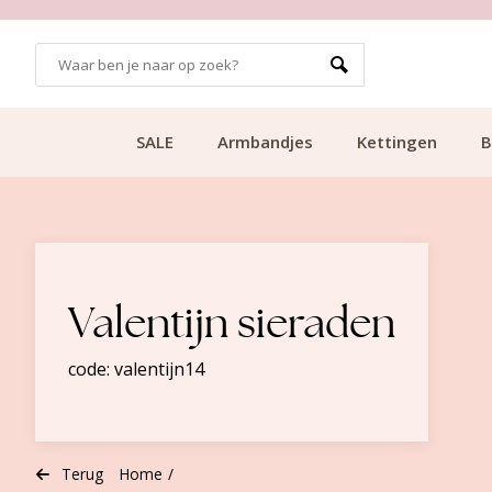
99
KLANTCIJFER 9.1
SALE
Armbandjes
Kettingen
B
Valentijn sieraden
code: valentijn14
Terug
Home
/