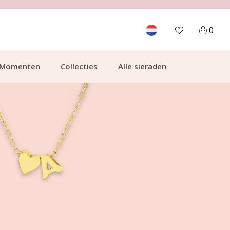
GRATIS BEZORGING VANAF €49.99
0
Momenten
Collecties
Alle sieraden