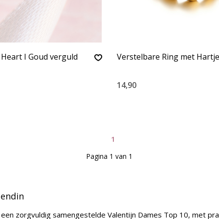
 Heart I Goud verguld
Verstelbare Ring met Hartj
14,90
1
Pagina 1 van 1
iendin
we een zorgvuldig samengestelde Valentijn Dames Top 10, met pr