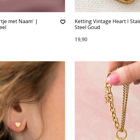
rtje met Naam' |
Ketting Vintage Heart I Stai
eel
Steel Goud
19,90