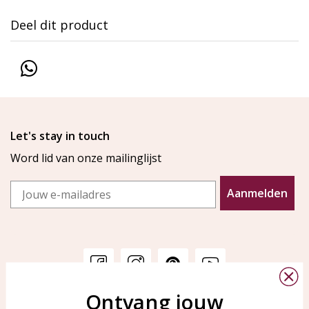
Deel dit product
Let's stay in touch
Word lid van onze mailinglijst
Email
Aanmelden
Ontvang jouw
Klantenservice
KAYA Sieraden