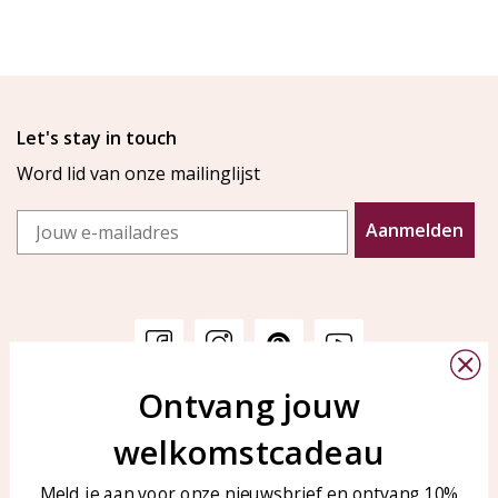
Let's stay in touch
Word lid van onze mailinglijst
Email
Aanmelden
Ontvang jouw
Klantenservice
KAYA Sieraden
welkomstcadeau
Bellen of WhatsApp Ma-Vr
Veelgestelde vragen
tussen 09:00-17:00
Sieraden onderhouden
Meld je aan voor onze nieuwsbrief en ontvang 10%