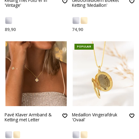
Ketting met Foto er in
Geboortebloem Boeket
'Vintage'
Ketting 'Medaillon'
89,90
74,90
POPULAIR
Pavé Klaver Armband &
Medaillon Vingerafdruk
Ketting met Letter
'Ovaal'