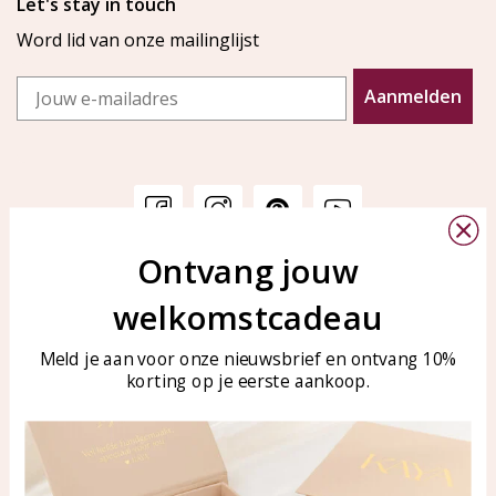
Let's stay in touch
Word lid van onze mailinglijst
Email
Aanmelden
Ontvang jouw
Klantenservice
KAYA Sieraden
welkomstcadeau
Bellen of WhatsApp Ma-Vr
Veelgestelde vragen
tussen 09:00-17:00
Sieraden onderhouden
Meld je aan voor onze nieuwsbrief en ontvang 10%
Tel: 0850003187
korting op je eerste aankoop.
Blog
WhatsApp: 0850003187
klantenservice@kayasierade
n.nl