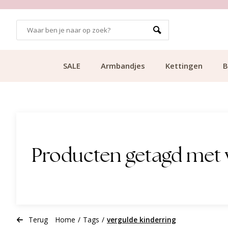
GRATIS BEZORGING VANAF €49.99
SALE
Armbandjes
Kettingen
B
Producten getagd met 
Terug
Home
/
Tags
/
vergulde kinderring