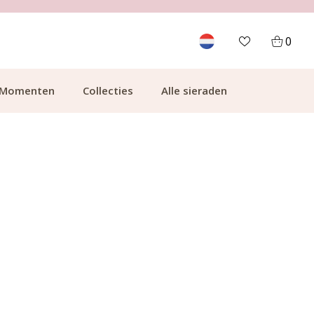
700.000+ TEVREDEN KLANTEN
0
Momenten
Collecties
Alle sieraden