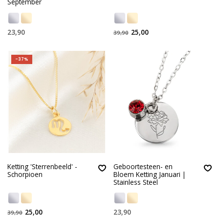
September
23,90
25,00
39,90
-37%
Ketting 'Sterrenbeeld' -
Geboortesteen- en
Schorpioen
Bloem Ketting Januari |
Stainless Steel
25,00
23,90
39,90