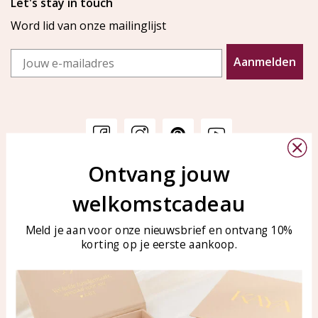
Let's stay in touch
Word lid van onze mailinglijst
Email
Aanmelden
Ontvang jouw
Klantenservice
KAYA Sieraden
welkomstcadeau
Bellen of WhatsApp Ma-Vr
Veelgestelde vragen
tussen 09:00-17:00
Sieraden onderhouden
Meld je aan voor onze nieuwsbrief en ontvang 10%
Tel: 0850003187
korting op je eerste aankoop.
Blog
WhatsApp: 0850003187
klantenservice@kayasierade
n.nl