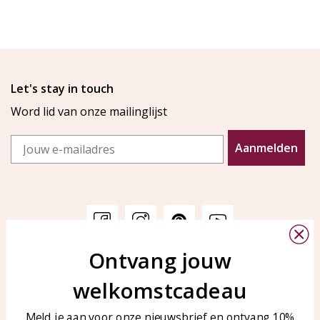
Let's stay in touch
Word lid van onze mailinglijst
Email
Aanmelden
Ontvang jouw
Klantenservice
KAYA Sieraden
welkomstcadeau
Bellen of WhatsApp Ma-Vr
Veelgestelde vragen
tussen 09:00-17:00
Sieraden onderhouden
Meld je aan voor onze nieuwsbrief en ontvang 10%