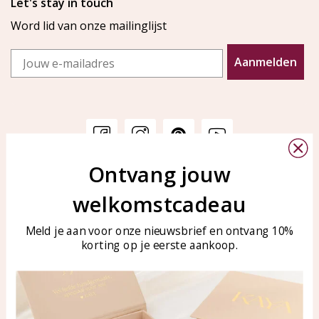
Let's stay in touch
Word lid van onze mailinglijst
Email
Aanmelden
Ontvang jouw
Klantenservice
KAYA Sieraden
welkomstcadeau
Bellen of WhatsApp Ma-Vr
Veelgestelde vragen
tussen 09:00-17:00
Sieraden onderhouden
Meld je aan voor onze nieuwsbrief en ontvang 10%
Tel: 0850003187
korting op je eerste aankoop.
Blog
WhatsApp: 0850003187
klantenservice@kayasierade
n.nl