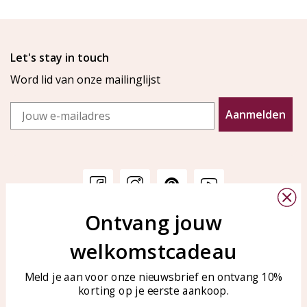
Let's stay in touch
Word lid van onze mailinglijst
Email
Aanmelden
Ontvang jouw
Klantenservice
KAYA Sieraden
welkomstcadeau
Bellen of WhatsApp Ma-Vr
Veelgestelde vragen
tussen 09:00-17:00
Sieraden onderhouden
Meld je aan voor onze nieuwsbrief en ontvang 10%
Tel: 0850003187
korting op je eerste aankoop.
Blog
WhatsApp: 0850003187