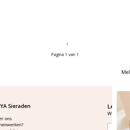
1
Pagina 1 van 1
Mel
YA Sieraden
Let's st
Word lid v
er ons
menwerken?
Email