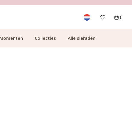
700.000+ TEVREDEN KLANTEN
0
Momenten
Collecties
Alle sieraden