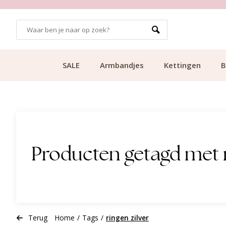
GRATIS BEZORGING VANAF €49.99
SALE
Armbandjes
Kettingen
B
Producten getagd met r
Terug
Home
/
Tags
/
ringen zilver