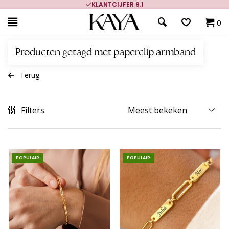
KLANTCIJFER 9.1
0
Producten getagd met paperclip armband
Terug
Filters
POPULAIR
POPULAIR