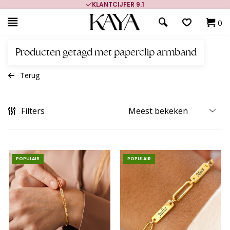
KLANTCIJFER 9.1
0
Producten getagd met paperclip armband
Terug
Filters
POPULAIR
POPULAIR