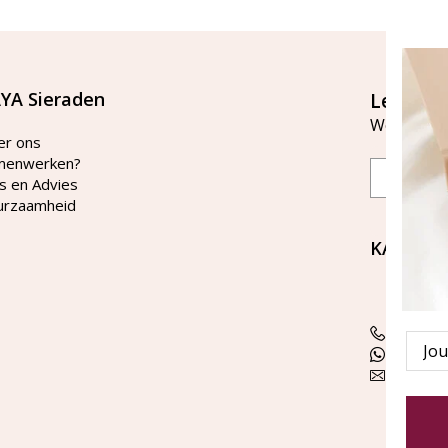
YA Sieraden
Let's st
Word lid v
er ons
menwerken?
Email
s en Advies
urzaamheid
KAYA Si
Bellen 
tussen 
Tel: 08
Emai
WhatsA
klanten