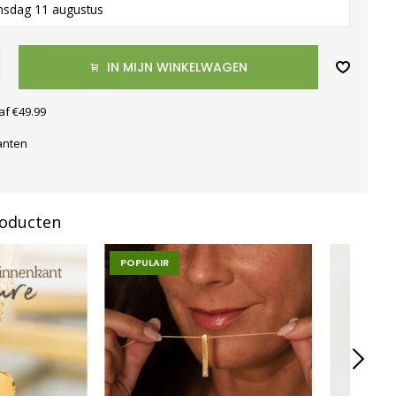
nsdag 11 augustus
IN MIJN WINKELWAGEN
af €49.99
anten
roducten
POPULAIR