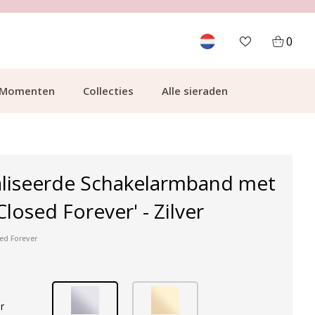
700.000+ TEVREDEN KLANTEN
0
Momenten
Collecties
Alle sieraden
liseerde Schakelarmband met
losed Forever' - Zilver
sed Forever
r