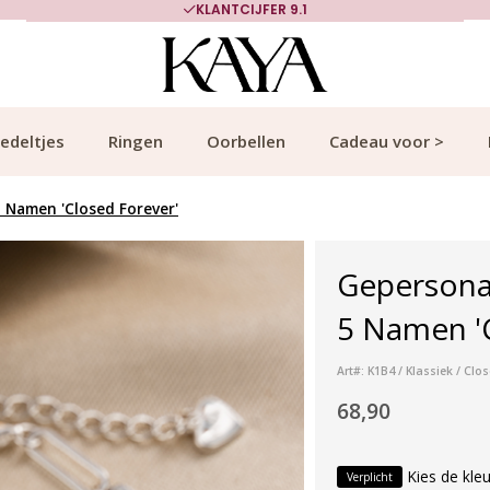
KLANTCIJFER 9.1
edeltjes
Ringen
Oorbellen
Cadeau voor >
 Namen 'Closed Forever'
Gepersona
5 Namen 'C
Art#: K1B4 / Klassiek / Clo
68,90
Kies de kleu
Verplicht