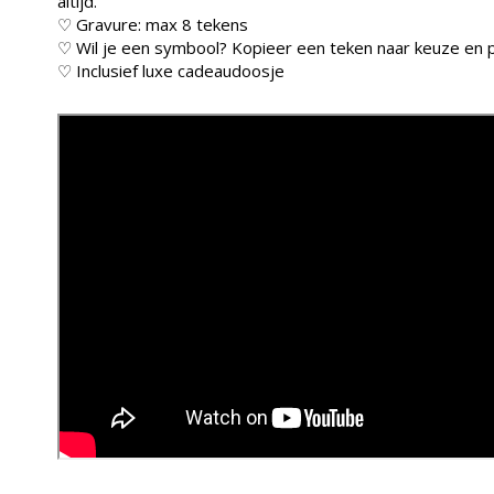
altijd.
♡ Gravure: max 8 tekens
♡ Wil je een symbool? Kopieer een teken naar keuze en p
♡ Inclusief luxe cadeaudoosje