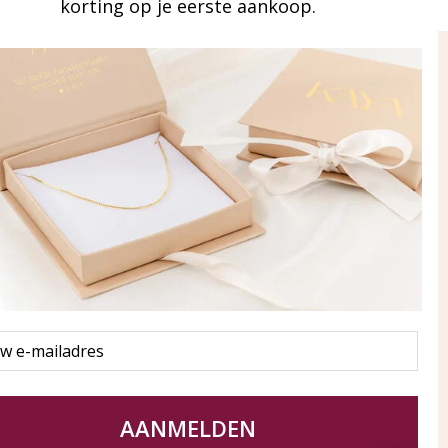
korting op je eerste aankoop.
ay in touch
an onze mailinglijst
Aanmelden
eraden
of WhatsApp Ma-Vr
09:00-17:00
5 000 31 87
l
pp: 085 000 31 87
service@kayasieraden.nl
AANMELDEN