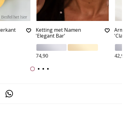
terkant
Ketting met Namen
Armband 
'Elegant Bar'
'Classic Ba
74,90
42,90