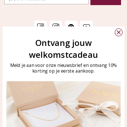
Ontvang jouw
Klantenservice
KAYA Sieraden
welkomstcadeau
Bellen of WhatsApp Ma-Vr
Veelgestelde vragen
tussen 09:00-17:00
Sieraden onderhouden
Meld je aan voor onze nieuwsbrief en ontvang 10%
Tel: 0850003187
korting op je eerste aankoop.
Blog
WhatsApp: 0850003187
klantenservice@kayasierade
n.nl
Producten
KAYA Sieraden
Alle producten
Over ons