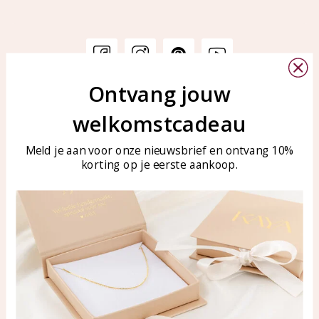
Ontvang jouw
Klantenservice
KAYA Sieraden
welkomstcadeau
Bellen of WhatsApp Ma-Vr
Veelgestelde vragen
tussen 09:00-17:00
Sieraden onderhouden
Meld je aan voor onze nieuwsbrief en ontvang 10%
Tel: 0850003187
korting op je eerste aankoop.
Blog
WhatsApp: 0850003187
klantenservice@kayasierade
n.nl
Producten
KAYA Sieraden
Alle producten
Over ons
Nieuwe producten
Samenwerken?