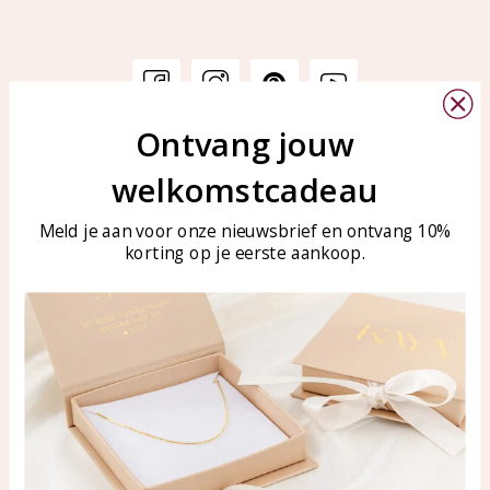
Ontvang jouw
Klantenservice
KAYA Sieraden
welkomstcadeau
Bellen of WhatsApp Ma-Vr
Veelgestelde vragen
tussen 09:00-17:00
Sieraden onderhouden
Meld je aan voor onze nieuwsbrief en ontvang 10%
Tel: 0850003187
korting op je eerste aankoop.
Blog
WhatsApp: 0850003187
klantenservice@kayasierade
n.nl
Producten
KAYA Sieraden
Alle producten
Over ons
Nieuwe producten
Samenwerken?