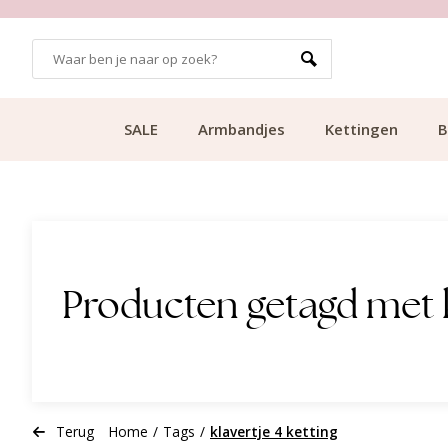
GRATIS BEZORGING VANAF €49.99
SALE
Armbandjes
Kettingen
B
Producten getagd met k
Terug
Home
/
Tags
/
klavertje 4 ketting