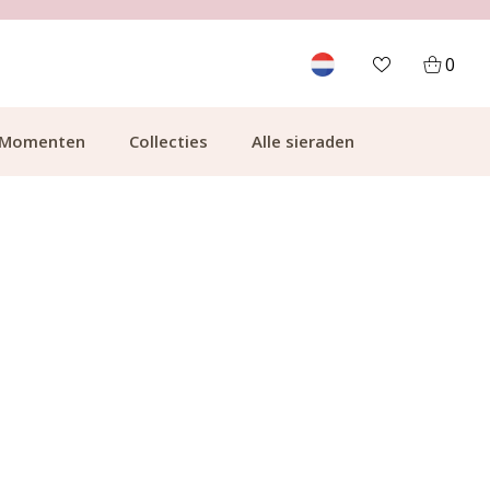
700.000+ TEVREDEN KLANTEN
0
Momenten
Collecties
Alle sieraden