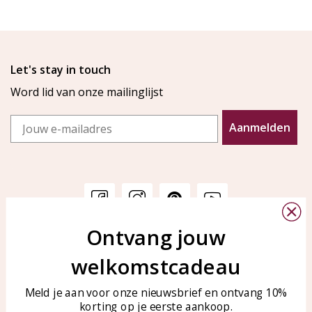
Let's stay in touch
Word lid van onze mailinglijst
Email
Aanmelden
Ontvang jouw
Klantenservice
KAYA Sieraden
welkomstcadeau
Bellen of WhatsApp Ma-Vr
Veelgestelde vragen
tussen 09:00-17:00
Sieraden onderhouden
Meld je aan voor onze nieuwsbrief en ontvang 10%
Tel: 0850003187
korting op je eerste aankoop.
Blog