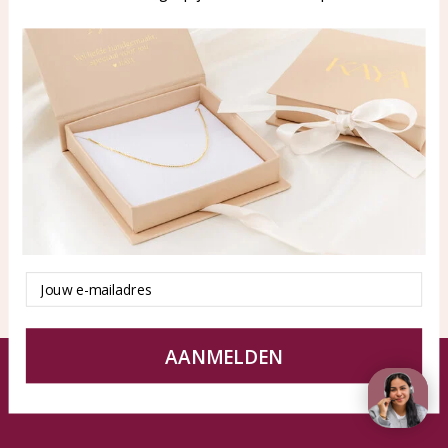
WhatsApp: 0850003187
klantenservice@kayasierade
n.nl
Producten
KAYA Sieraden
Alle producten
Over ons
Nieuwe producten
Samenwerken?
Aanbiedingen
Tips en Advies
Duurzaamheid
Email
AANMELDEN
© KAYA Sieraden
Algemene voorwaarden
Disclaimer
Privacy Policy
Sitemap