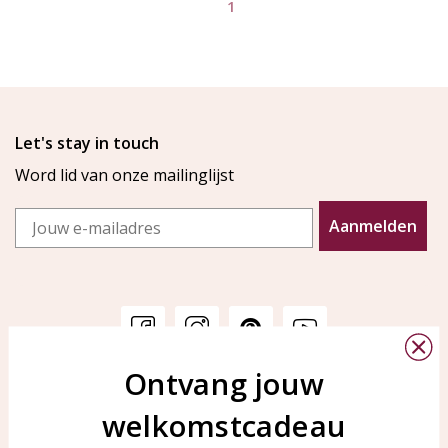
1
Let's stay in touch
Word lid van onze mailinglijst
Email
Aanmelden
Ontvang jouw
Klantenservice
KAYA Sieraden
welkomstcadeau
Bellen of WhatsApp Ma-Vr
Veelgestelde vragen
tussen 09:00-17:00