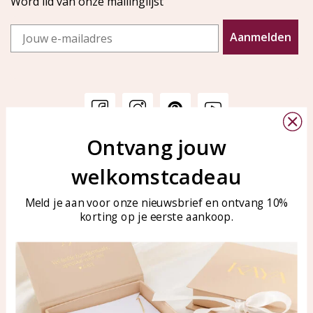
Word lid van onze mailinglijst
Email
Aanmelden
Ontvang jouw
Klantenservice
KAYA Sieraden
welkomstcadeau
Bellen of WhatsApp Ma-Vr
Veelgestelde vragen
tussen 09:00-17:00
Sieraden onderhouden
Meld je aan voor onze nieuwsbrief en ontvang 10%
Tel: 0850003187
korting op je eerste aankoop.
Blog
WhatsApp: 0850003187
klantenservice@kayasierade
n.nl